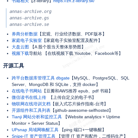
书籍相关
【z-library】
https://zh.z-library.sk/
annas-archive.org

annas-archive.gs

annas-archive.se
券商分析数据
【宏观、行业经济数据、PDF版本】
家庭电子实验室
【家庭电子实验室配置及配件】
大盘云图
【A 股个股当天整体形势图】
视频下载
导航站 【在线视频下载 Youtobe、Facebook等】
开源工具
跨平台数据库管理工具 dbgate
【MySQL、PostgreSQL、SQL
Server、MongoDB 和 SQLite，支持 docker】
在线电子书网站
【豆瓣和AWS推荐 epub、pdf 书籍】
微信读书在线上传
【上传自定义的电子书】
物联网在线培训文档
【嵌入式芯片操作指南-台湾】
开源组件和工具列表
【github-awesome-selfhosted】
Tianji 网站分析和监控工具
【Website analytics + Uptime
Monitor + Server Status】
UPsnap 局域网唤醒工具
【ping 端口+一键唤醒】
Snipe-IT 资产管理工具
【管理 IT 资产和配件，二维码生产】