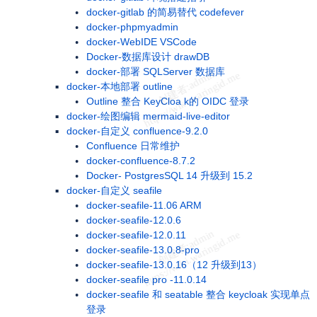
docker-gitlab 的简易替代 codefever
docker-phpmyadmin
docker-WebIDE VSCode
Docker-数据库设计 drawDB
docker-部署 SQLServer 数据库
docker-本地部署 outline
Outline 整合 KeyCloa k的 OIDC 登录
docker-绘图编辑 mermaid-live-editor
docker-自定义 confluence-9.2.0
Confluence 日常维护
docker-confluence-8.7.2
Docker- PostgresSQL 14 升级到 15.2
docker-自定义 seafile
docker-seafile-11.06 ARM
docker-seafile-12.0.6
docker-seafile-12.0.11
docker-seafile-13.0.8-pro
docker-seafile-13.0.16（12 升级到13）
docker-seafile pro -11.0.14
docker-seafile 和 seatable 整合 keycloak 实现单点
登录