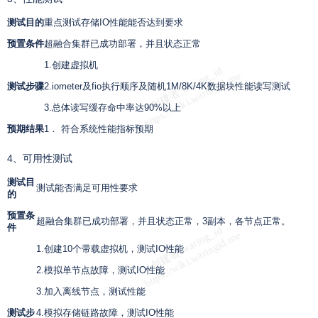
测试目的
重点测试存储
IO
性能能否达到要求
预置条件
超融合集群已成功部署，并且状态正常
1.创建虚拟机
测试步骤
2.iometer及
fio
执行顺序及随机
1M/8K/4K
数据块性能读写测试
3.总体读写缓存命中率达90%以上
预期结果
1． 符合系统性能指标预期
4、可用性测试
测试目
测试能否满足可用性要求
的
预置条
超融合集群已成功部署，并且状态正常，
3
副本，各节点正常。
件
1.创建
10
个带载虚拟机，测试
IO
性能
2.模拟单节点故障，测试
IO
性能
3.加入离线节点，测试性能
测试步
4.模拟存储链路故障，测试
IO
性能