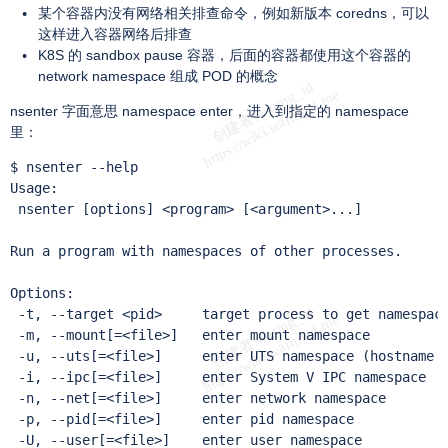
某个容器内没有网络相关排查命令，例如新版本 coredns，可以
这样进入容器网络后排查
K8S 的 sandbox pause 容器，后面的容器都使用这个容器的
network namespace 组成 POD 的概念
nsenter 字面意思 namespace enter，进入到指定的 namespace
里：
$ nsenter --help

Usage:

 nsenter [options] <program> [<argument>...]

Run a program with namespaces of other processes.

Options:

 -t, --target <pid>     target process to get namespace
 -m, --mount[=<file>]   enter mount namespace

 -u, --uts[=<file>]     enter UTS namespace (hostname e
 -i, --ipc[=<file>]     enter System V IPC namespace

 -n, --net[=<file>]     enter network namespace

 -p, --pid[=<file>]     enter pid namespace

 -U, --user[=<file>]    enter user namespace
