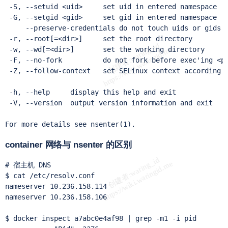
 -S, --setuid <uid>     set uid in entered namespace

 -G, --setgid <gid>     set gid in entered namespace

     --preserve-credentials do not touch uids or gids

 -r, --root[=<dir>]     set the root directory

 -w, --wd[=<dir>]       set the working directory

 -F, --no-fork          do not fork before exec'ing <pr
 -Z, --follow-context   set SELinux context according t
 -h, --help     display this help and exit

 -V, --version  output version information and exit

For more details see nsenter(1).
container 网络与 nsenter 的区别
# 宿主机 DNS

$ cat /etc/resolv.conf

nameserver 10.236.158.114

nameserver 10.236.158.106

$ docker inspect a7abc0e4af98 | grep -m1 -i pid
