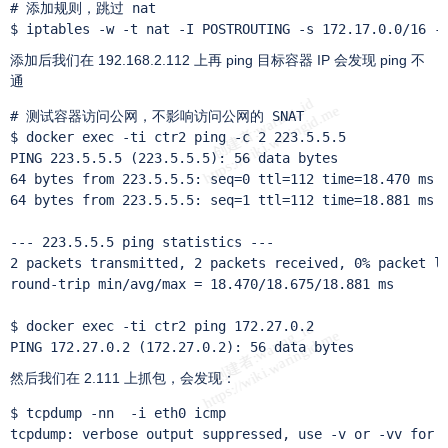
# 添加规则，跳过 nat

$ iptables -w -t nat -I POSTROUTING -s 172.17.0.0/16 -
添加后我们在 192.168.2.112 上再 ping 目标容器 IP 会发现 ping 不
通
# 测试容器访问公网，不影响访问公网的 SNAT

$ docker exec -ti ctr2 ping -c 2 223.5.5.5

PING 223.5.5.5 (223.5.5.5): 56 data bytes

64 bytes from 223.5.5.5: seq=0 ttl=112 time=18.470 ms

64 bytes from 223.5.5.5: seq=1 ttl=112 time=18.881 ms

--- 223.5.5.5 ping statistics ---

2 packets transmitted, 2 packets received, 0% packet lo
round-trip min/avg/max = 18.470/18.675/18.881 ms

$ docker exec -ti ctr2 ping 172.27.0.2

PING 172.27.0.2 (172.27.0.2): 56 data bytes
然后我们在 2.111 上抓包，会发现：
$ tcpdump -nn  -i eth0 icmp 

tcpdump: verbose output suppressed, use -v or -vv for f