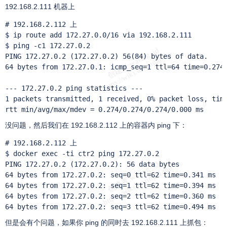
192.168.2.111 机器上
# 192.168.2.112 上

$ ip route add 172.27.0.0/16 via 192.168.2.111

$ ping -c1 172.27.0.2

PING 172.27.0.2 (172.27.0.2) 56(84) bytes of data.

64 bytes from 172.27.0.1: icmp_seq=1 ttl=64 time=0.274 
--- 172.27.0.2 ping statistics ---

1 packets transmitted, 1 received, 0% packet loss, time
rtt min/avg/max/mdev = 0.274/0.274/0.274/0.000 ms
没问题，然后我们在 192.168.2.112 上的容器内 ping 下：
# 192.168.2.112 上

$ docker exec -ti ctr2 ping 172.27.0.2

PING 172.27.0.2 (172.27.0.2): 56 data bytes

64 bytes from 172.27.0.2: seq=0 ttl=62 time=0.341 ms

64 bytes from 172.27.0.2: seq=1 ttl=62 time=0.394 ms

64 bytes from 172.27.0.2: seq=2 ttl=62 time=0.360 ms

64 bytes from 172.27.0.2: seq=3 ttl=62 time=0.494 ms
但是会有个问题，如果你 ping 的同时去 192.168.2.111 上抓包：