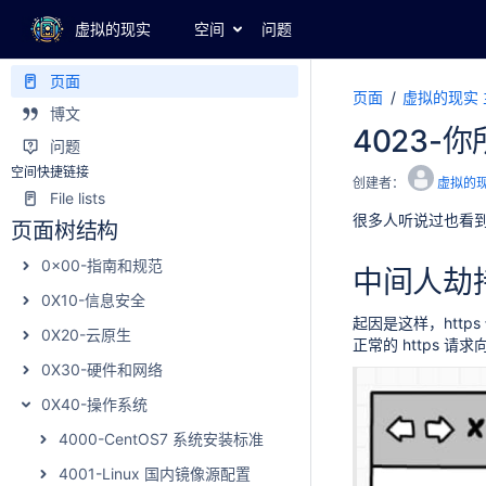
虚拟的现实
虚拟的现实
空间
问题
页面
页面
虚拟的现实 
博文
4023-
问题
空间快捷链接
创建者：
虚拟的
File lists
很多人听说过也看到过
页面树结构
0x00-指南和规范
中间人劫
0X10-信息安全
起因是这样，http
0X20-云原生
正常的 https 
0X30-硬件和网络
0X40-操作系统
4000-CentOS7 系统安装标准
4001-Linux 国内镜像源配置