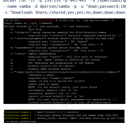
docker run -it -p 139:139 -p 445:445  -v /downloads/qbi
--name samba -d dperson/samba -p -u "down;password;1000
-s "Downloads Share;/shared;yes;yes;no;down;down;down;