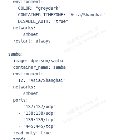
    environment:

      COLOR: "greydark"

      CONTAINER_TIMEZONE: "Asia/Shanghai"

      DISABLE_AUTH: "true"

    networks:

      - smbnet

    restart: always

  samba:

    image: dperson/samba

    container_name: samba

    environment:

      TZ: "Asia/Shanghai"

    networks:

      - smbnet

    ports:

      - "137:137/udp"

      - "138:138/udp"

      - "139:139/tcp"

      - "445:445/tcp"

    read_only: true

    tmpfs:
