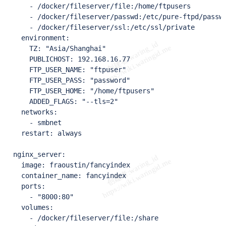
      - /docker/fileserver/file:/home/ftpusers

      - /docker/fileserver/passwd:/etc/pure-ftpd/passwd
      - /docker/fileserver/ssl:/etc/ssl/private

    environment:

      TZ: "Asia/Shanghai"

      PUBLICHOST: 192.168.16.77

      FTP_USER_NAME: "ftpuser"

      FTP_USER_PASS: "password"

      FTP_USER_HOME: "/home/ftpusers"

      ADDED_FLAGS: "--tls=2"

    networks:

      - smbnet

    restart: always

  nginx_server:

    image: fraoustin/fancyindex

    container_name: fancyindex

    ports:

      - "8000:80"

    volumes: 

      - /docker/fileserver/file:/share
