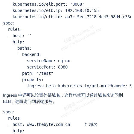
    kubernetes.io/elb.port: '8080'

    kubernetes.io/elb.ip: 192.168.10.155

    kubernetes.io/elb.id: aa7cf5ec-7218-4c43-98d4-c36c0
spec:

  rules:

  - host: ''

    http:

      paths:

      - backend:

          serviceName: nginx

          servicePort: 8080

        path: "/test"

        property:

Ingress 中还可以设置外部域名，这样您就可以通过域名来访问到
ELB，进而访问到后端服务。
spec:

  rules:

  - host: www.thebyte.com.cn      # 域名

    http:
