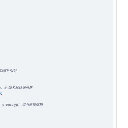
端口解析服务
re 
# 域名解析提供商
30
's encrypt 证书申请邮箱