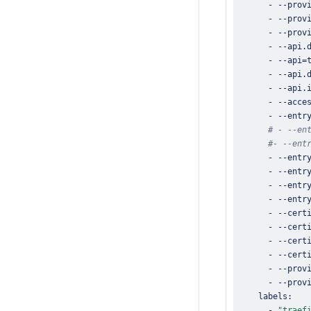
      - --prov
      - --prov
      - --prov
      - --api.
      - --api
=
      - --api.
      - --api.
      - --acce
      - --entr
# - --en
#- --ent
      - --entr
      - --entr
      - --entr
      - --entr
      - --cert
      - --cert
      - --cert
      - --cert
      - --prov
      - --prov
      - 
"traef