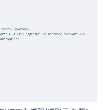
 Traefik 使用的域名
word"
# 通过命令 htpasswd -nb username:password 加密
eaders@file"
efik Dashboard 了。如果需要从公网可以打开，首先手动在