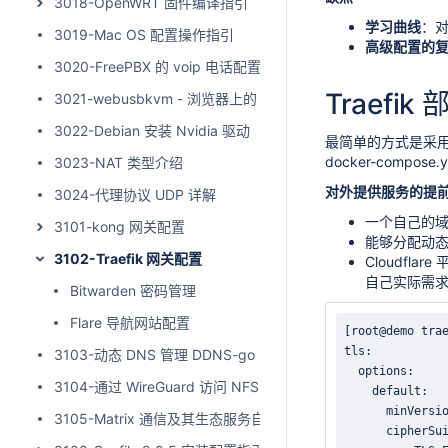
3018-OpenWRT 固件编译指引
学习曲线
：对
3019-Mac OS 配置操作指引
高级配置的
3020-FreePBX 的 voip 电话配置
Traefik 
3021-webusbkvm - 浏览器上的 USB KVM (键盘 视频 鼠标)
3022-Debian 安装 Nvidia 驱动
最简单的方式是采用 Do
docker-compose
3023-NAT 类型介绍
对外提供服务的提
3024-代理协议 UDP 详解
一个自己的
3101-kong 网关配置
能够分配动态公
3102-Traefik 网关配置
Cloudfla
自己实际需
Bitwarden 密码管理
Flare 导航网站配置
[
root@demo tra
3103-动态 DNS 管理 DDNS-go
3104-通过 WireGuard 访问 NFS 共享文件
3105-Matrix 通信及其生态服务自建流程