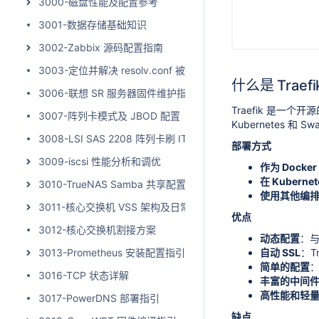
3000-磁盘性能及配置参考
3001-数据存储基础知识
3002-Zabbix 源码配置指南
3003-定位并解决 resolv.conf 被覆盖的问题
什么是 Traefi
3006-联想 SR 服务器固件维护指引
Traefik 是一
3007-阵列卡模式及 JBOD 配置
Kubernetes 
3008-LSI SAS 2208 阵列卡刷 IT 模式
部署方式
3009-iscsi 性能分析和调优
作为 Docke
在 Kubern
3010-TrueNAS Samba 共享配置指引
使用其他编
3011-核心交换机 VSS 架构及日常维护指引
优点
3012-核心交换机割接方案
动态配置
：与
3013-Prometheus 安装配置指引
自动 SSL
：T
简单的配置
：
3016-TCP 状态详解
丰富的中间
高性能和轻
3017-PowerDNS 部署指引
缺点