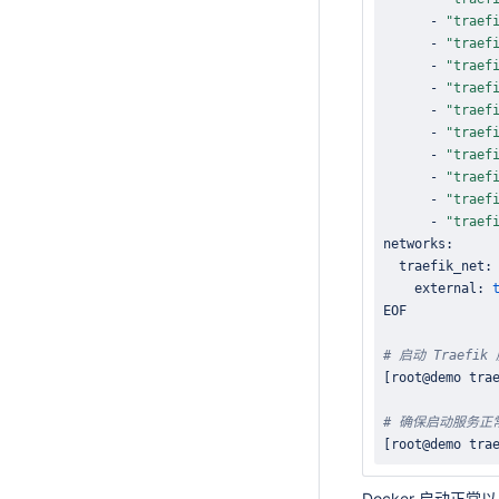
      - 
"traef
      - 
"traef
      - 
"traef
      - 
"traef
      - 
"traef
      - 
"traef
      - 
"traef
      - 
"traef
      - 
"traef
      - 
"traef
    external: 
# 启动 Traefik
[
root@demo tra
# 确保启动服务正
[
root@demo tra
Docker 启动正常