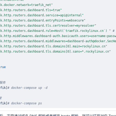
ik.docker.network=traefik_net"
ik.http.routers.dashboard.tls=true"
ik.http.routers.dashboard.service=api@internal"
ik.http.routers.dashboard.entryPoints=websecure"
ik.http.routers.dashboard.tls.certresolver=myresolver"
ik.http.routers.dashboard.rule=Host(
`
traefik.rockylinux.cn
`
) "
#
ik.http.middlewares.dashboard-auth.basicauth.users=username:pass
ik.http.routers.dashboard.middlewares=dashboard-auth@docker,SecH
ik.http.routers.dashboard.tls.domains[0].main=rockylinux.cn"
ik.http.routers.dashboard.tls.domains[0].sans=*.rockylinux.cn"
true
 服务
efik
]
# docker-compose up -d
常
efik
]
# docker-compose ps
以后，正常通过域名 DNS 解析或者绑定 hosts 解析，就可以打开对应 Tra