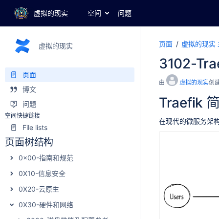
虚拟的现实
空间
问题
页面
虚拟的现实 
虚拟的现实
3102-Tr
页面
由
虚拟的现实
创
博文
Traefik 
问题
空间快捷链接
在现代的微服务架构
File lists
页面树结构
0x00-指南和规范
0X10-信息安全
0X20-云原生
0X30-硬件和网络