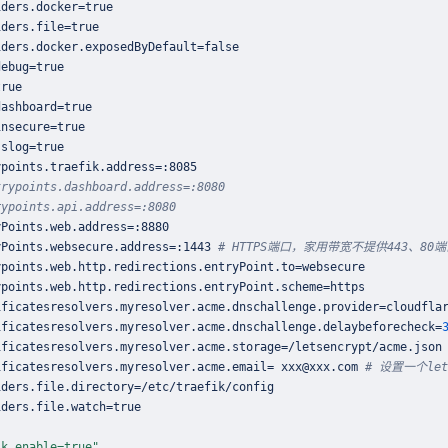
iders.docker
=
iders.file
=
iders.docker.exposedByDefault
=
debug
=
dashboard
=
insecure
=
sslog
=
ypoints.traefik.address
=
trypoints.dashboard.address=:8080
rypoints.api.address=:8080
yPoints.web.address
=
yPoints.websecure.address
=
:1443 
# HTTPS端口，家用带宽不提供443、80
ypoints.web.http.redirections.entryPoint.to
=
ypoints.web.http.redirections.entryPoint.scheme
=
ificatesresolvers.myresolver.acme.dnschallenge.provider
=
cloudfla
ificatesresolvers.myresolver.acme.dnschallenge.delaybeforecheck
=
ificatesresolvers.myresolver.acme.storage
=
ificatesresolvers.myresolver.acme.email
=
 xxx@xxx.com 
# 设置一个let
iders.file.directory
=
iders.file.watch
=
ik.enable=true"