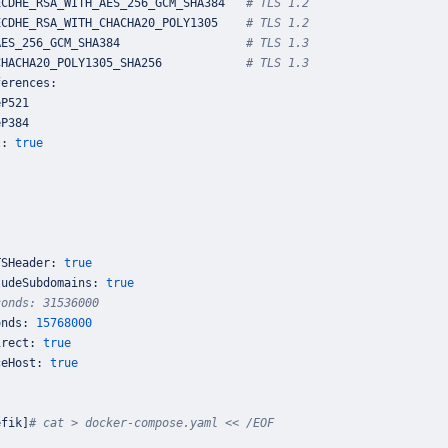
ECDHE_RSA_WITH_AES_256_GCM_SHA384   
# TLS 1.2
ECDHE_RSA_WITH_CHACHA20_POLY1305    
# TLS 1.2
AES_256_GCM_SHA384                  
# TLS 1.3
CHACHA20_POLY1305_SHA256            
# TLS 1.3
t: 
true
TSHeader: 
true
ludeSubdomains: 
true
conds: 31536000
onds: 
15768000
irect: 
true
ceHost: 
true
efik
]
# cat > docker-compose.yaml << /EOF