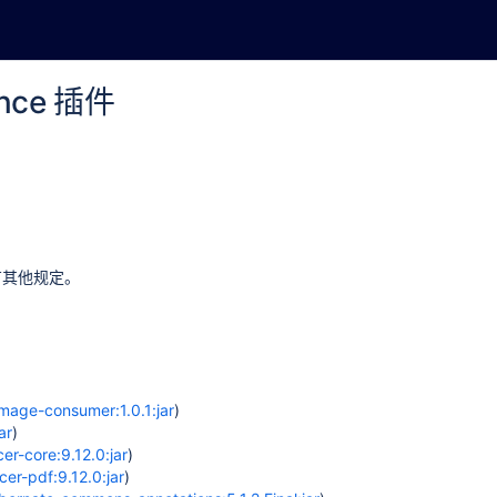
uence 插件
有其他规定。
image-consumer:1.0.1:jar
)
ar
)
er-core:9.12.0:jar
)
cer-pdf:9.12.0:jar
)