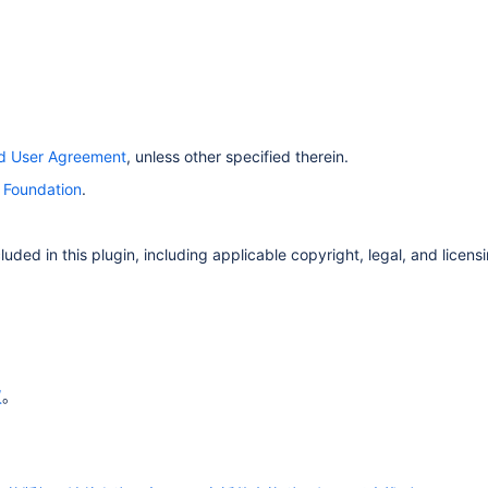
nd User Agreement
, unless other specified therein.
 Foundation
.
ded in this plugin, including applicable copyright, legal, and licensin
议
。