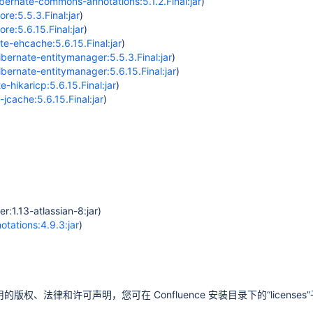
ernate-commons-annotations:5.1.2.Final:jar
)
re:5.5.3.Final:jar
)
re:5.6.15.Final:jar
)
te-ehcache:5.6.15.Final:jar
)
ibernate-entitymanager:5.5.3.Final:jar
)
ibernate-entitymanager:5.6.15.Final:jar
)
e-hikaricp:5.6.15.Final:jar
)
-jcache:5.6.15.Final:jar
)
r:1.13-atlassian-8:jar)
tations:4.9.3:jar
)
法律和许可声明，您可在 Confluence 安装目录下的“licenses