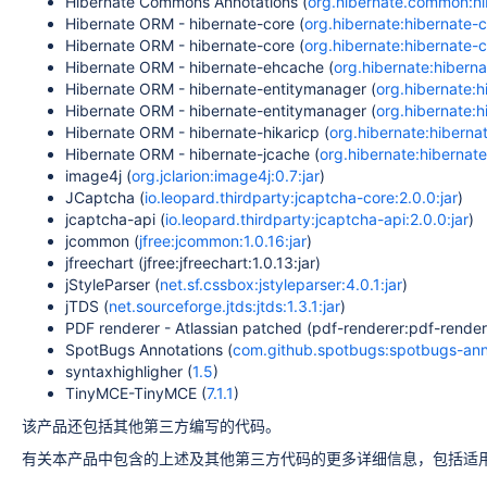
Hibernate Commons Annotations (
org.hibernate.common:hib
Hibernate ORM - hibernate-core (
org.hibernate:hibernate-co
Hibernate ORM - hibernate-core (
org.hibernate:hibernate-co
Hibernate ORM - hibernate-ehcache (
org.hibernate:hiberna
Hibernate ORM - hibernate-entitymanager (
org.hibernate:h
Hibernate ORM - hibernate-entitymanager (
org.hibernate:h
Hibernate ORM - hibernate-hikaricp (
org.hibernate:hibernat
Hibernate ORM - hibernate-jcache (
org.hibernate:hibernate
image4j (
org.jclarion:image4j:0.7:jar
)
JCaptcha (
io.leopard.thirdparty:jcaptcha-core:2.0.0:jar
)
jcaptcha-api (
io.leopard.thirdparty:jcaptcha-api:2.0.0:jar
)
jcommon (
jfree:jcommon:1.0.16:jar
)
jfreechart (jfree:jfreechart:1.0.13:jar)
jStyleParser (
net.sf.cssbox:jstyleparser:4.0.1:jar
)
jTDS (
net.sourceforge.jtds:jtds:1.3.1:jar
)
PDF renderer - Atlassian patched (pdf-renderer:pdf-rendere
SpotBugs Annotations (
com.github.spotbugs:spotbugs-anno
syntaxhighligher (
1.5
)
TinyMCE-TinyMCE (
7.1.1
)
该产品还包括其他第三方编写的代码。
有关本产品中包含的上述及其他第三方代码的更多详细信息，包括适用的版权、