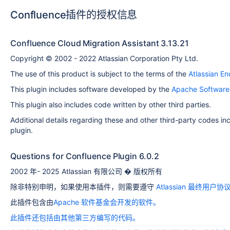
Confluence插件的授权信息
Confluence Cloud Migration Assistant 3.13.21
Copyright © 2002 - 2022 Atlassian Corporation Pty Ltd.
The use of this product is subject to the terms of the
Atlassian E
This plugin includes software developed by the
Apache Software
This plugin also includes code written by other third parties.
Additional details regarding these and other third-party codes inclu
plugin.
Questions for Confluence Plugin 6.0.2
2002 年- 2025 Atlassian 有限公司 � 版权所有
除非特别申明，如果使用本插件，则需要遵守
Atlassian 最终用户协
此插件包含由
Apache 软件基金会
开发的软件。
此插件还包括由其他第三方编写的代码。