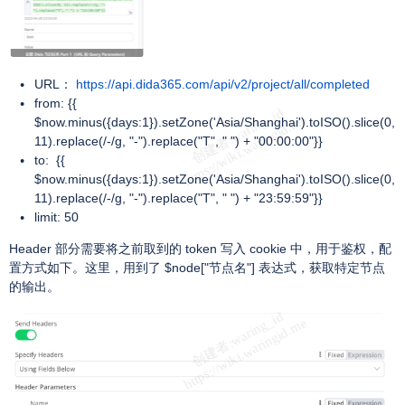
URL：
https://api.dida365.com/api/v2/project/all/completed
from: {{
$now.minus({days:1}).setZone('Asia/Shanghai').toISO().slice(0,
11).replace(/-/g, "-").replace("T", " ") + "00:00:00"}}
to: {{
$now.minus({days:1}).setZone('Asia/Shanghai').toISO().slice(0,
11).replace(/-/g, "-").replace("T", " ") + "23:59:59"}}
limit: 50
Header 部分需要将之前取到的 token 写入 cookie 中，用于鉴权，配
置方式如下。这里，用到了 $node["节点名"] 表达式，获取特定节点
的输出。