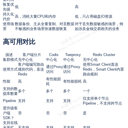
恢复优
低
高
先级
持久化
高，消耗大量CPU和内存
低，只占用磁盘IO资源
代价
使用场
数据备份、主从全量复制、对丢数据
对于丢失数据敏感的场景，例
景
不敏感的业务场景快速数据恢复
如涉及金钱交易相关的业务
高可用对比
描述
客户端分片
Codis
Tweproxy
Redis Cluster
集群模式
无中心化
中心化
中心化
无中心化
客户端编写路由
使用Smart Client直连
通过Proxy
通过Proxy
使用方式
规则代码，直连
Redis，Smart Client内置
访问
访问
Redis
路由规则
有性能损
性能
高
有性能损耗
高
耗
支持的数
多个
多个
多个
一个
据库数量
仅支持单个节点
Pipeline
支持
支持
支持
Pipeline，不支持跨节点
需升级客
户端
否
否
否
是
SDK？
支持在线
水平扩
不支持
支持
不支持
支持