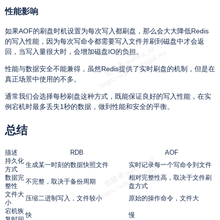
性能影响
如果AOF的刷盘时机设置为每次写入都刷盘，那么会大大降低Redis
的写入性能，因为每次写命令都需要写入文件并刷到磁盘中才会返
回，当写入量很大时，会增加磁盘IO的负担。
性能与数据安全不能兼得，虽然Redis提供了实时刷盘的机制，但是在
真正场景中使用的不多。
通常我们会选择每秒刷盘这种方式，既能保证良好的写入性能，在实
例宕机时最多丢失1秒的数据，做到性能和安全的平衡。
总结
描述
RDB
AOF
持久化
生成某一时刻的数据快照文件
实时记录每一个写命令到文件
方式
数据完
相对完整性高，取决于文件刷
不完整，取决于备份周期
整性
盘方式
文件大
压缩二进制写入，文件较小
原始的操作命令，文件大
小
宕机恢
快
慢
复时间