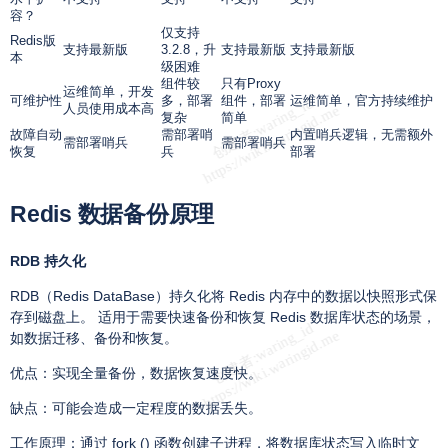
容？
仅支持
Redis版
支持最新版
3.2.8，升
支持最新版
支持最新版
本
级困难
组件较
只有Proxy
运维简单，开发
可维护性
多，部署
组件，部署
运维简单，官方持续维护
人员使用成本高
复杂
简单
故障自动
需部署哨
内置哨兵逻辑，无需额外
需部署哨兵
需部署哨兵
恢复
兵
部署
Redis 数据备份原理
RDB 持久化
RDB（Redis DataBase）持久化将 Redis 内存中的数据以快照形式保
存到磁盘上。 适用于需要快速备份和恢复 Redis 数据库状态的场景，
如数据迁移、备份和恢复。
优点：实现全量备份，数据恢复速度快。
缺点：可能会造成一定程度的数据丢失。
工作原理：通过 fork () 函数创建子进程，将数据库状态写入临时文