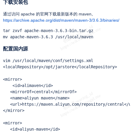
下载安装包
通过访问 apache 的官网下载最新版本的 maven。
https://archive.apache.org/dist/maven/maven-3/3.6.3/binaries/
tar zxvf apache-maven-3.6.3-bin.tar.gz

mv apache-maven-3.6.3 /usr/local/maven
配置国内源
vim /usr/local/maven/conf/settings.xml

<localRepository>/opt/jarstore</localRepository>

<mirror>

    <id>alimaven</id>

   <mirrorOf>central</mirrorOf>

   <name>aliyun maven</name>

   <url>https://maven.aliyun.com/repository/central</ur
</mirror>

<mirror>

   <id>aliyun-maven</id>
