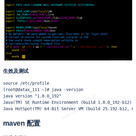
生效及测试
source /etc/profile

[root@datax_111 ~]# java -version

java version "1.8.0_192"

Java(TM) SE Runtime Environment (build 1.8.0_192-b12)

Java HotSpot(TM) 64-Bit Server VM (build 25.192-b12, m
maven 配置