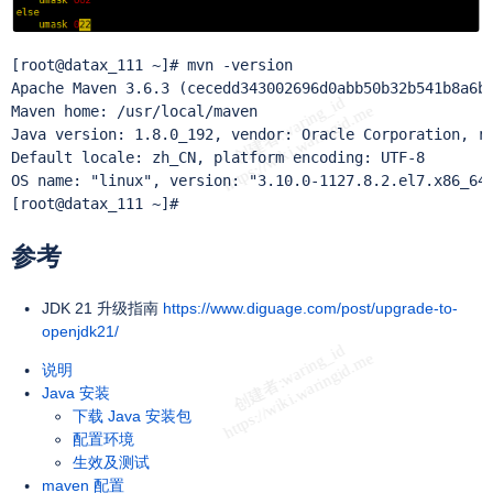
[root@datax_111 ~]# mvn -version

Apache Maven 3.6.3 (cecedd343002696d0abb50b32b541b8a6ba
Maven home: /usr/local/maven

Java version: 1.8.0_192, vendor: Oracle Corporation, ru
Default locale: zh_CN, platform encoding: UTF-8

OS name: "linux", version: "3.10.0-1127.8.2.el7.x86_64"
[root@datax_111 ~]# 
参考
JDK 21 升级指南
https://www.diguage.com/post/upgrade-to-
openjdk21/
说明
Java 安装
下载 Java 安装包
配置环境
生效及测试
maven 配置