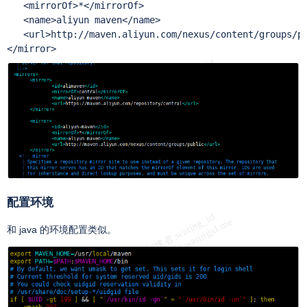
   <mirrorOf>*</mirrorOf>

   <name>aliyun maven</name>

   <url>http://maven.aliyun.com/nexus/content/groups/pu
</mirror>
配置环境
和 java 的环境配置类似。