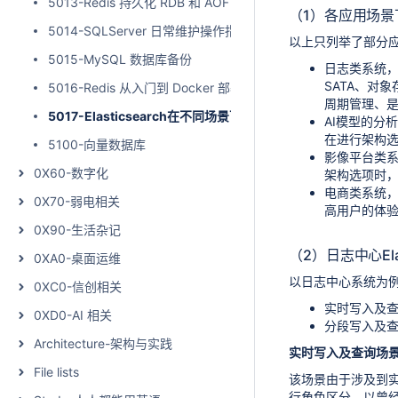
5013-Redis 持久化 RDB 和 AOF
（1）各应用场景下E
5014-SQLServer 日常维护操作指引
以上只列举了部分应用
5015-MySQL 数据库备份
日志类系统，
SATA、对
5016-Redis 从入门到 Docker 部署
周期管理、
5017-Elasticsearch在不同场景下的架构选型与优化思路
AI模型的分析
在进行架构选
5100-向量数据库
影像平台类
0X60-数字化
架构选项时，
电商类系统，
0X70-弱电相关
高用户的体验
0X90-生活杂记
（2）日志中心Ela
0XA0-桌面运维
以日志中心系统为
0XC0-信创相关
实时写入及
0XD0-AI 相关
分段写入及
Architecture-架构与实践
实时写入及查询场
File lists
该场景由于涉及到
行角色区分，以曾