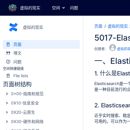
虚拟的现实
空间
问题
页面
虚拟的现实 
虚拟的现实
5017-E
页面
创建者：
虚拟的
博文
一、Elast
问题
空间快捷链接
1. 什么是Elast
File lists
页面树结构
Elasticsear
是一种目前流行的
0x00-指南和规范
0X10-信息安全
2. Elastics
0X20-云原生
近乎实时搜索、稳定、
可用的。可以作为
0X30-硬件和网络