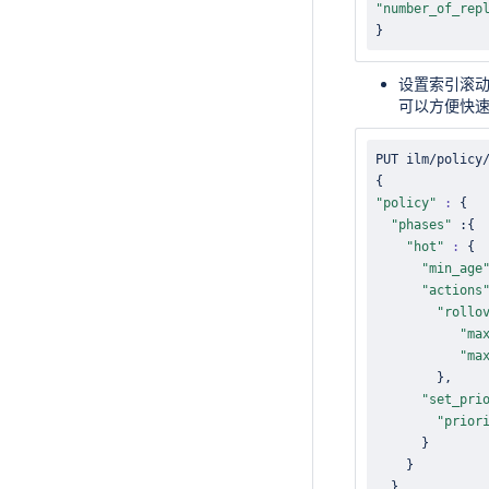
"number_of_rep
}
设置索引滚动
可以方便快
{
"policy"
:
{
"phases"
 :
{
"hot"
:
{
"min_age
"actions
"rollo
"ma
"ma
}
"set_pri
"prior
}
}
}