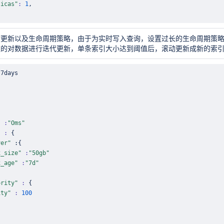
licas"
:
1
更新以及生命周期策略，由于为实时写入查询，设置过长的生命周期策略容易
速的对数据进行迭代更新，单条索引大小达到阈值后，滚动更新成新的索引
"
:
"Oms"
"
:
{
ver"
 :
{
x_size"
:
"50gb"
x_age"
:
"7d"
ority"
:
{
ity"
:
100