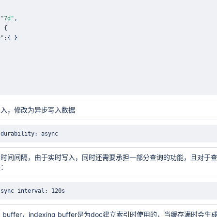
:
"7d"
:
{
e"
:
{
}
写入，修改为异步写入数据
.durability: async
时间间隔，由于实时写入，同时还需要承担一部分查询的功能，且对于查
整：
.sync interval: 120s
ing buffer，indexing buffer是为doc建立索引时使用的，当缓存