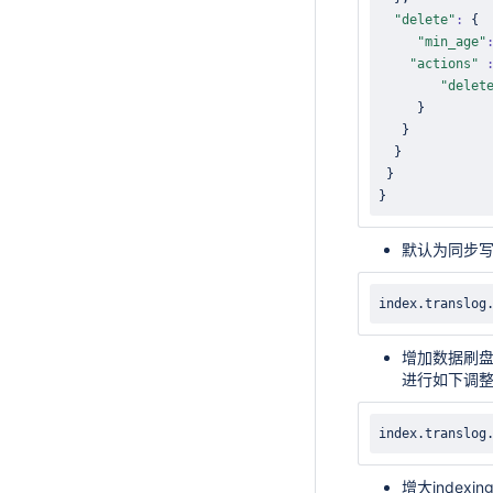
"delete"
:
{
"min_age"
"actions"
"delet
}
}
}
}
}
默认为同步
index.translog
增加数据刷盘
进行如下调
index.translog
增大index