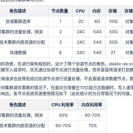
角色描述
节点数量
CPU
内存
存储
存储
协调集群选举
1
2C
6G
50G
对
求集群的流量处理，网关
2
24C
54G
50G
对
技术集群内部资源的分配
2
24C
54G
50G
对
存储数据
8
24C
54G
2T
对
景，在进行架构规划时，设计了两个协调节点的角色，elastic-es-zone-a-c
数据写入请求时，优先通过协调节点进行流量处理，而非直接将请求打到
查询请求也会预先经过协调节点进行流量处理，不会直接请求数据节点，
何集群调优策略的情况下，在面对日增量在10亿级日志数据时，写入速率
级响应。各节点系统资源使用情况如下（此处统计的为日常情况下的均值
角色描述
CPU 利用率
内存利用率
求集群的流量处理，网关
60%
60-70%
技术集群内部资源的分配
60-70%
70%