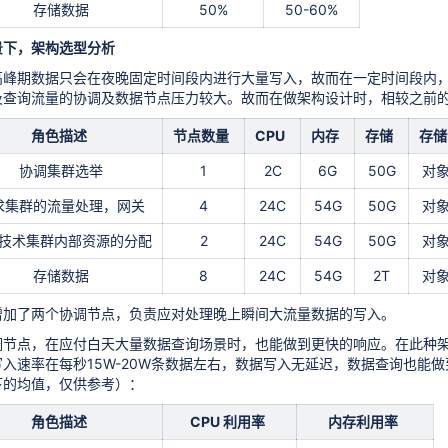
存储数据
50%
50-60%
景下，架构选型分析
高峰期数据只会在夜晚固定时间段内进行大量写入，故而在一定时间段内
及查询流量的协调及数据节点压力较大。故而在做架构设计时，相较之前
角色描述
节点数量
CPU
内存
存储
存储
协调集群选举
1
2C
6G
50G
对
求集群的流量处理，网关
4
24C
54G
50G
对
技术集群内部资源的分配
2
24C
54G
50G
对
存储数据
8
24C
54G
2T
对
增加了两个协调节点，负责应对处理晚上瞬间大流量数据的写入。
调节点，在应付白天大量数据查询场景时，也能做到更快的响应。在此种架
入速率在每秒15W-20W条数据左右，数据写入无延迟，数据查询也能
下的均值，仅供参考）：
角色描述
CPU 利用率
内存利用率