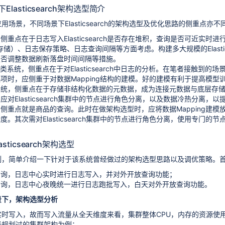
lasticsearch架构选型简介
场景，不同场景下Elasticsearch的架构选型及优化思路的侧重点亦不
侧重点在于日志写入Elasticsearch是否存在堆积，查询是否可近实
象存储）、日志保存策略、日志查询间隔等方面考虑。构建多大规模的Elast
是否调整数据刷新落盘时间间隔等措施。
类系统，侧重点在于对Elasticsearch中日志的分析。在笔者接触到的场景
项时，应侧重于对数据Mapping结构的建模。好的建模有利于提高模型训练的
系统，侧重点在于存储非结构化数据的元数据，成为连接元数据与底层存
应对Elasticsearch集群中的节点进行角色分离，以及数据冷热分离，
侧重点就是商品的查询。此时在做架构选型时，应将数据Mapping建
度。其次需对Elasticsearch集群中的节点进行角色分离，使用专门
sticsearch架构选型
例，简单介绍一下针对于该系统曾经做过的架构选型思路以及调优策略。
查询，日志中心实时进行日志写入，并对外开放查询功能；
查询，日志中心夜晚统一进行日志跑批写入，白天对外开放查询功能。
景下，架构选型分析
实时写入，故而写入流量从全天维度来看，集群整体CPU，内存的资源使
经规划过的集群架构为例：