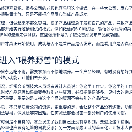
品经理容易犯，很多公司的老板也容易犯这个错误。在一些大公司，发布
件很鼓舞士气，只是不能把产品发布当成产品成功。
道理，但做起来不那么容易。很多产品经理急于发布自己的产品，导致产
品都开始实行邀请测试的模式。例如微信的5.0测试版，微信公众账号的
用5%的流量先做测试。这些做法都是为了避免冒然发布产品或功能。
用户才真正开始使用，成功与否不是看产品是否发布，而是看用户是否真
 进入“喂养野兽”的模式
野兽永远吃不饱，需要拿东西不停地喂养。一个产品经理，有时没有想好
一堆小功能，让他们去开发。
情况，经常会听到技术人员或者设计人员说：你这里工作少，你这里的工
.这时候产品经理如果需要争取到这些资源，必须提供足够多、足够大的需
经不重要，重要的是支持这个产品的资源不会被别的产品抢走。
易见，不只是浪费公司的资源，更重要的是，会让整个产品没有逻辑，功
加法容易，做减法非常困难。任何减法都会损害一部分用户的使用习惯。
有时候是不自觉的，甚至发生了我们自己还没有意识到。要避免这个错误
品经理也应该有足够的自我反思；另一方面考虑团队的垂直化，让技术人