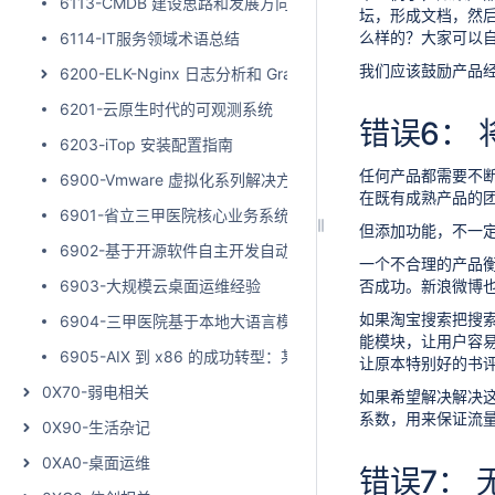
6113-CMDB 建设思路和发展方向-回归资产管理
坛，形成文档，然
么样的？大家可以
6114-IT服务领域术语总结
我们应该鼓励产品
6200-ELK-Nginx 日志分析和 Grafana 可视化展示
6201-云原生时代的可观测系统
错误6： 
6203-iTop 安装配置指南
任何产品都需要不
6900-Vmware 虚拟化系列解决方案
在既有成熟产品的团
6901-省立三甲医院核心业务系统双活实践
但添加功能，不一定
6902-基于开源软件自主开发自动化运维系统实践
一个不合理的产品
6903-大规模云桌面运维经验
否成功。新浪微博
如果淘宝搜索把搜
6904-三甲医院基于本地大语言模型和 Dify 平台构建智能体应
能模块，让用户容
6905-AIX 到 x86 的成功转型：某三甲医院信息系统数据库
让原本特别好的书
0X70-弱电相关
如果希望解决解决
系数，用来保证流
0X90-生活杂记
0XA0-桌面运维
错误7： 