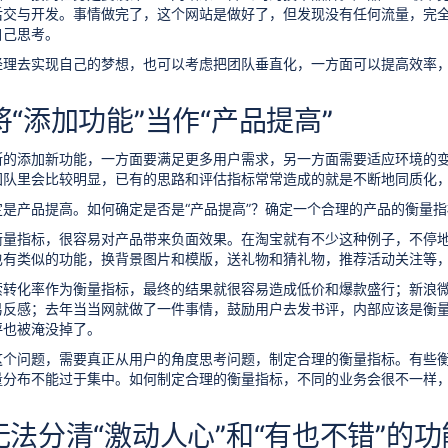
后交与开发。事情做完了，这个网站是做好了，但发现没有任何流量，完
自己思考。
经理去实现自己的梦想，也可以考虑把团队垂直化，一方面可以提高效率
将“添加功能”当作“产品提高”
断的添加新功能，一方面要满足更多用户需求，另一方面需要适应环境的
队里会比较明显，已有的思路和评估指标常常造成的就是不断地同质化，不断地添
是产品提高。如何确定是否是“产品提高”？确定一个合理的产品的衡量
衡量指标，很容易对产品带来负面效果。在淘宝就有不少这种例子，不停
也有类似的功能，换背景图片和模版，送礼物和猜礼物，推荐活动关注等
索转化率作为衡量指标，最终的结果就很容易造成低价和爆款盛行；新浪
用实践
易反感；去年当当网就做了一件事情，鼓励用户去发书评，内部应该是衡
服务器迁移案例分析
评也被淹没掉了。
这个问题，需要真正从用户的角度思考问题，制定合理的衡量指标。有些
量分布不能过于集中。如何制定合理的衡量指标，不同的业务会很不一样
无法分清“激动人心”和“有也不错”的