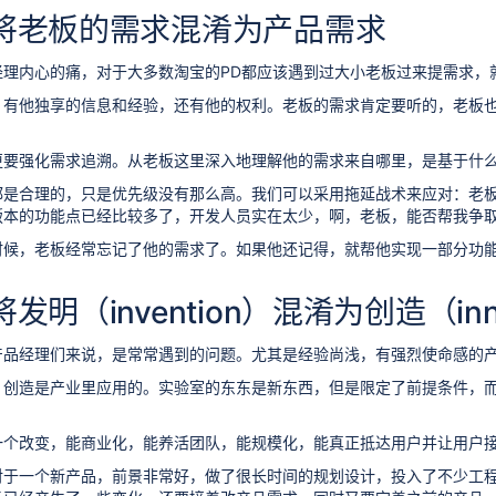
将老板的需求混淆为产品需求
经理内心的痛，对于大多数淘宝的PD都应该遇到过大小老板过来提需求，
，有他独享的信息和经验，还有他的权利。老板的需求肯定要听的，老板
更要强化需求追溯。从老板这里深入地理解他的需求来自哪里，是基于什
都是合理的，只是优先级没有那么高。我们可以采用拖延战术来应对：老
版本的功能点已经比较多了，开发人员实在太少，啊，老板，能否帮我争取
时候，老板经常忘记了他的需求了。如果他还记得，就帮他实现一部分功
明（invention）混淆为创造（inno
品经理们来说，是常常遇到的问题。尤其是经验尚浅，有强烈使命感的产品
，创造是产业里应用的。实验室的东东是新东西，但是限定了前提条件，
一个改变，能商业化，能养活团队，能规模化，能真正抵达用户并让用户
对于一个新产品，前景非常好，做了很长时间的规划设计，投入了不少工