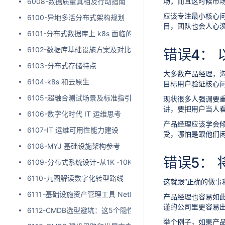
场；而且这时候市
6008-数据质量真相及行动指南
应该专注最小核心
6100-异地多活分布式架构规划
目，团队也会人心
6101-分布式数据库上 k8s 面临的困境
6102-数据库基础设施方案及对比
错误4：
6103-分布式存储特点
大多数产品经理，
6104-k8s 和云原生
目标用户验证核心
6105-超融合测试场景及标准指引
现状很多人强调要
讲，要把用户当人
6106-数字化时代 IT 运维思考
产品经理应该学会
6107-IT 运维可用性能力建设
受，哪怕是跟他们
6108-MYJ 基础设施架构参考
错误5： 
6109-分布式系统设计-从1K -10K-1B 用户演进
6110-九图解读数字化转型路线
这就跟“正确的做
6111-基础设施资产管理工具 NetBox 配置指引
产品经理也容易如
谨的公司里更容易
6112-CMDB选型避坑：这5个隐性成本会让预算翻倍
举个例子，如果产