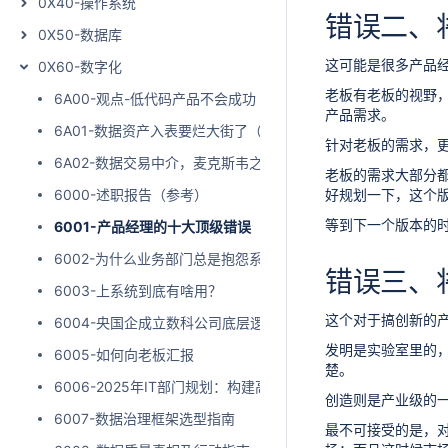
0X40-操作系统
错误二、
0X50-数据库
这可能是很多产品
0X60-数字化
老板有老板的视野
6A00-观点-低代码产品不会成功
产品需求。
6A01-数据资产入表要烂大街了（摘抄）
针对老板的需求，
6A02-数据交易中介，麦克斯韦之妖（转发）
老板的需求大部分
6000-述职报告（参考）
好规划一下，这个
等到下一个版本的
6001-产品经理的十大顶级错误
6002-为什么业务部门总是抱怨系统不好用
错误三、将发
6003-上系统到底有啥用？
这个对于搞创新的产
6004-央国企成立数科公司底层逻辑与思考
发明是实验室里的
6005-如何向老板汇报
楚。
6006-2025年IT部门规划：构建高效、创新的技术引擎
创造则是产业级的
6007-数据治理框架选型指南
最不可接受的是，