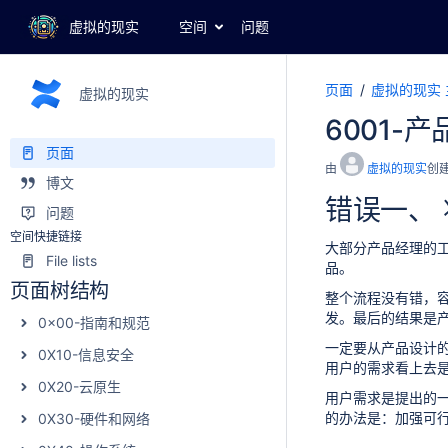
虚拟的现实
空间
问题
页面
虚拟的现实 
虚拟的现实
6001-
页面
由
虚拟的现实
创
博文
错误一、
问题
空间快捷链接
大部分产品经理的
File lists
品。
页面树结构
整个流程没有错，
发。最后的结果是
0x00-指南和规范
一定要从产品设计
0X10-信息安全
用户的需求看上去
0X20-云原生
用户需求是提出的
的办法是：加强可
0X30-硬件和网络