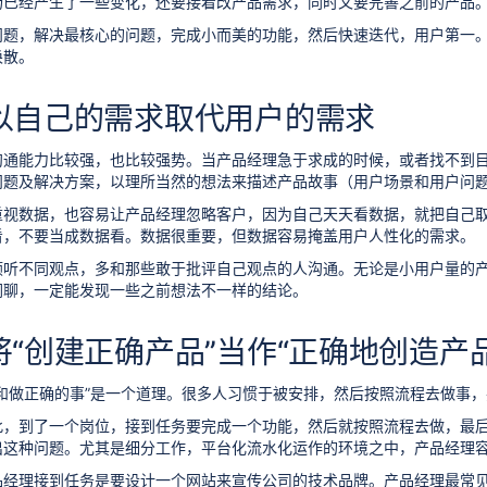
场已经产生了一些变化，还要接着改产品需求，同时又要完善之前的产品
问题，解决最核心的问题，完成小而美的功能，然后快速迭代，用户第一
涣散。
 以自己的需求取代用户的需求
沟通能力比较强，也比较强势。当产品经理急于求成的时候，或者找不到目
问题及解决方案，以理所当然的想法来描述产品故事（用户场景和用户问
重视数据，也容易让产品经理忽略客户，因为自己天天看数据，就把自己
看，不要当成数据看。数据很重要，但数据容易掩盖用户人性化的需求。
倾听不同观点，多和那些敢于批评自己观点的人沟通。无论是小用户量的
闲聊，一定能发现一些之前想法不一样的结论。
将“创建正确产品”当作“正确地创造产品
事和做正确的事”是一个道理。很多人习惯于被安排，然后按照流程去做事
此，到了一个岗位，接到任务要完成一个功能，然后就按照流程去做，最
出这种问题。尤其是细分工作，平台化流水化运作的环境之中，产品经理
品经理接到任务是要设计一个网站来宣传公司的技术品牌。产品经理最常