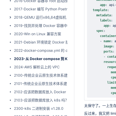
2016-Docker 容器非 root 启动改造的经验
app
:
 api
2017-Docker 编写 Python Poetry 项目的 Dockerfile
template
:
metadata
:
2018-QEMU 运行x86_64虚拟机
labels
:
2019-找到并处理 Docker 容器中的僵尸进程
app
:
 a
spec
:
2020-Win on Linux 兼容方案
containe
-
name
:
 
2021-Debian 环境锁定 Docker 版本
image
:
2022-docker-compose.yml 的 command 应用
ports
:
-
cont
2023-从 Docker compose 到 Kubernetes 的坑
resour
2024-AWS 解析云上的 VPC
requ
me
2100-传统企业云原生技术体系建设之路（上）
cp
limi
2101-传统企业云原生技术体系建设之路（下）
me
2102-应该把数据库放入 Docker 吗？
cp
2103-应该把数据库放入 k8s 吗？
太保守了。一上生存，
2300-k8s 二进制安装 v1.28.0
反过来，我又把 li