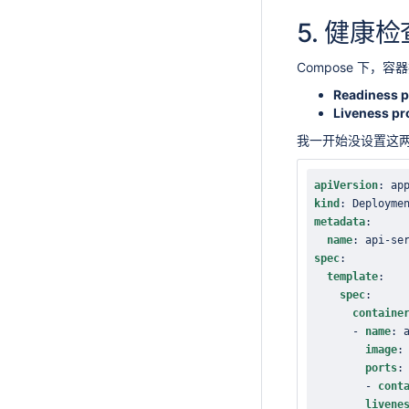
5.
健康检
Compose 下，容器
Readiness 
Liveness pr
我一开始没设置这两
apiVersion
:
kind
:
metadata
:
name
:
 api
-
spec
:
template
:
spec
:
containe
-
name
:
 
image
:
ports
:
-
cont
livene