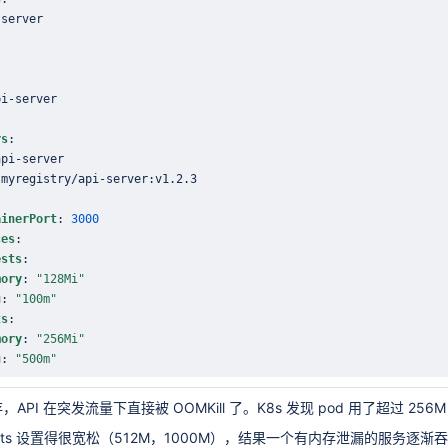
-
pi
-
rs
:
api
-
 myregistry/api
-
server
:
ainerPort
:
3000
ces
:
ests
:
mory
:
"128Mi"
u
:
"100m"
ts
:
mory
:
"256Mi"
u
:
"500m"
API 在突发流量下直接被 OOMKill 了。K8s 发现 pod 用了超过 
mits 设置得很宽松（512M，1000M），结果一个有内存泄漏的服务逐