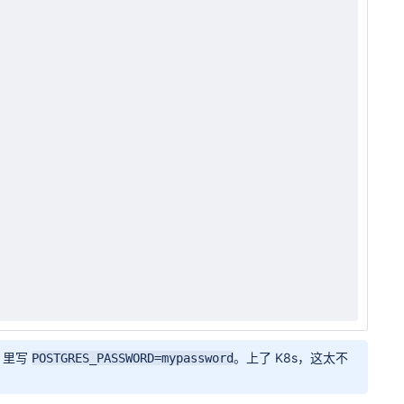
l 里写
。上了 K8s，这太不
POSTGRES_PASSWORD=mypassword