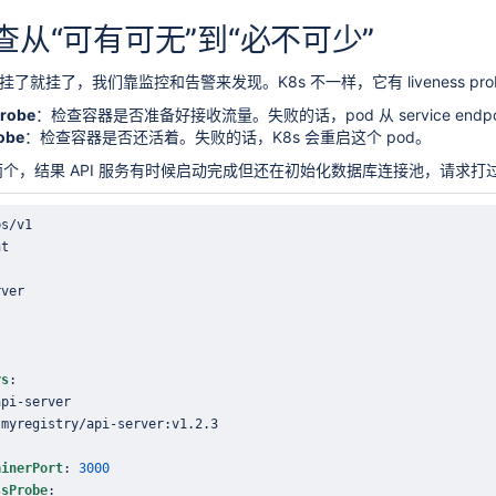
查从“可有可无”到“必不可少”
挂了就挂了，我们靠监控和告警来发现。K8s 不一样，它有 liveness probe 和 
probe
：检查容器是否准备好接收流量。失败的话，pod 从 service endp
obe
：检查容器是否还活着。失败的话，K8s 会重启这个 pod。
个，结果 API 服务有时候启动完成但还在初始化数据库连接池，请求
rs
:
api
-
 myregistry/api
-
server
:
ainerPort
:
3000
ssProbe
: