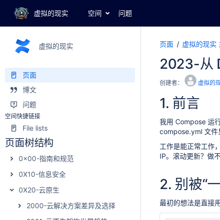
虚拟的现实
空间
问题
页面
虚拟的现实 
虚拟的现实
2023-从 
页面
创建者：
虚拟的
博文
1.
前言
问题
空间快捷链接
我用 Compose 运
File lists
compose.yml
页面树结构
工作是能正常工作
IP。滚动更新？做不
0x00-指南和规范
0X10-信息安全
2.
别被“
0X20-云原生
最初的想法是直接用 
2000-云解决方案差异及选择