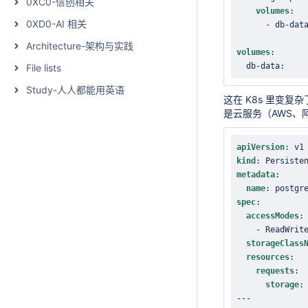
0XC0-信创相关
volumes
:
0XD0-AI 相关
-
 db
-
dat
Architecture-架构与实践
volumes
:
  db
-
data
:
File lists
Study-人人都能用英语
这在 K8s 里变复
是云服务（AWS、阿
apiVersion
:
kind
:
metadata
:
name
:
 postgr
spec
:
accessModes
:
-
storageClass
resources
:
requests
:
storage
:
---