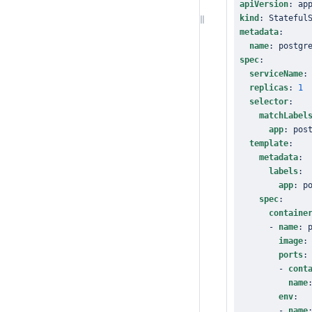
apiVersion
:
kind
:
metadata
:
name
:
spec
:
serviceName
:
replicas
:
1
selector
:
matchLabel
app
:
template
:
metadata
:
labels
:
app
:
spec
:
containe
-
name
:
image
:
ports
:
-
cont
name
env
:
-
name