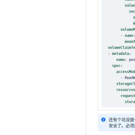
valu
se
volume
-
name
moun
volumeClaimT
-
metadata
:
name
:
 po
spec
:
accessMo
-
storageC
resource
reques
stor
还有个坑没提——
安全了。必须用 