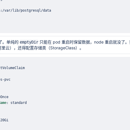
a
:
杂了。单纯的
只能在 pod 重启时保留数据，node 重启就没了。我需要 Pe
emptyDir
里云），还得配置存储类（StorageClass）。
es
-
Name
: