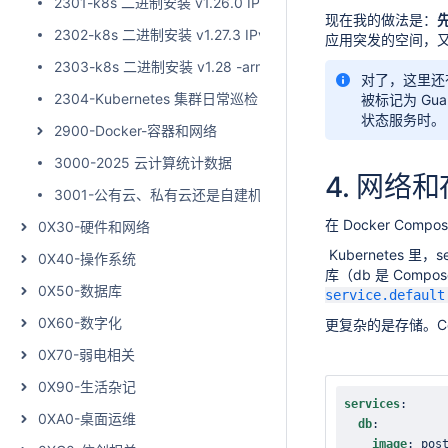
2301-k8s 二进制安装 v1.26.0 IPv4/IPv6双栈
现在我的做法是：
先
2302-k8s 二进制安装 v1.27.3 IPv4/IPv6双栈 可脱离互联网
应用突发的空间，
2303-k8s 二进制安装 v1.28 -arm64
对了，这里还有个坑
2304-Kubernetes 集群日常巡检
被标记为 Gu
状态服务时。
2900-Docker-容器和网络
3000-2025 云计算统计数据
4.
网络和
3001-公有云、私有云还是自建机房？托管成本大PK
在 Docker Co
0X30-硬件和网络
Kubernetes 里，
0X40-操作系统
库（db 是 Com
0X50-数据库
service.default
0X60-数字化
更复杂的是存储。Comp
0X70-弱电相关
0X90-生活杂记
services
:
0XA0-桌面运维
db
:
image
:
 pos