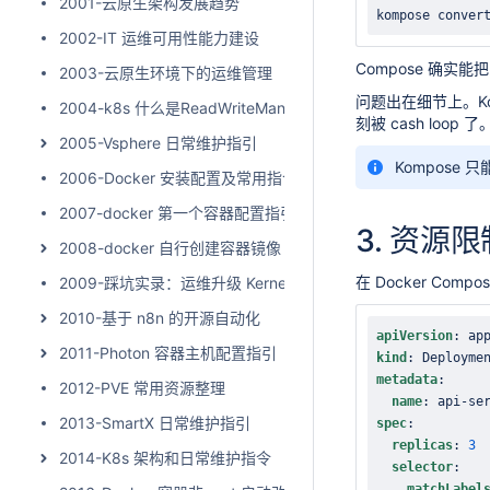
2001-云原生架构发展趋势
kompose conver
2002-IT 运维可用性能力建设
Compose 确实能
2003-云原生环境下的运维管理
问题出在细节上。Komp
2004-k8s 什么是ReadWriteMany
刻被 cash loop
2005-Vsphere 日常维护指引
Kompos
2006-Docker 安装配置及常用指令
2007-docker 第一个容器配置指引
3.
资源限
2008-docker 自行创建容器镜像
在 Docker C
2009-踩坑实录：运维升级 Kernel 后，Go 服务 TCP 连接为
2010-基于 n8n 的开源自动化
apiVersion
:
2011-Photon 容器主机配置指引
kind
:
metadata
:
2012-PVE 常用资源整理
name
:
 api
-
2013-SmartX 日常维护指引
spec
:
replicas
:
3
2014-K8s 架构和日常维护指令
selector
:
matchLabel