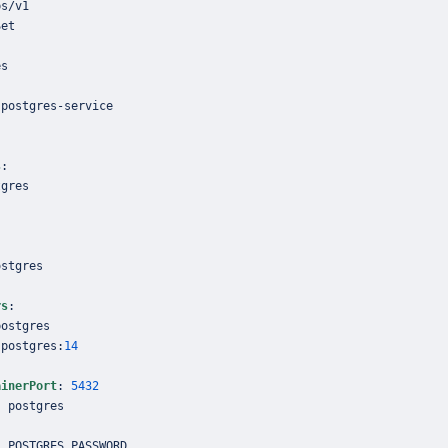
 postgres
-
s
:
rs
:
 postgres
:
14
ainerPort
:
5432
:
: