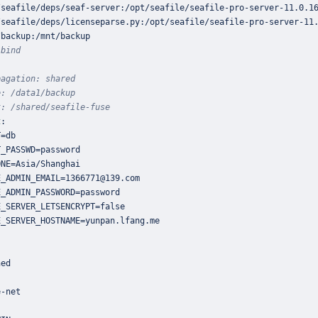
/seafile/deps/seaf
-
server
:
/opt/seafile/seafile
-
pro
-
server
-
11.0.1
/seafile/deps/licenseparse.py
:
/opt/seafile/seafile
-
pro
-
server
-
/backup
:
 bind
pagation: shared
e: /data1/backup
t: /shared/seafile-fuse
t
:
:
e
-