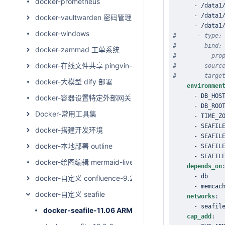
docker-prometheus
-
 /data1
-
 /data1
docker-vaultwarden 密码管理
-
 /data1
docker-windows
#      - type:
#        bind:
docker-zammad 工单系统
#          pro
docker-在线文件共享 pingvin-share
#        sourc
#        targe
docker-大模型 dify 部署
environmen
-
docker-容器设置特定外部网关
-
Docker-常用工具集
-
-
docker-搭建开发环境
-
docker-本地部署 outline
-
-
docker-绘图编辑 mermaid-live-editor
depends_on
-
docker-自定义 confluence-9.2.0
-
docker-自定义 seafile
networks
:
-
 seafil
docker-seafile-11.06 ARM
cap_add
: