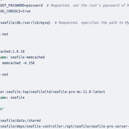
ROOT_PASSWORD=password  
# Requested, set the root's password of 
/seafile/db
:
/var/lib/mysql  
# Requested, specifies the path to M
e
-
cached
:
name
:
 seafile
-
:
 memcached 
-
e
-
ker.seafile.top/seafileltd/seafile
-
pro
-
mc
:
11.0
-
name
:
80"
/seafile/data
:
/seafile/deps/seafile
-
controller
:
/opt/seafile/seafile
-
pro
-
server