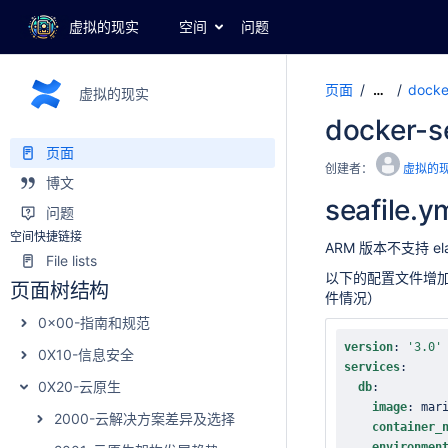
虚拟的现实
空间
问题
页面
docke
…
虚拟的现实
docker-s
页面
创建者：
虚拟的
博文
seafile.y
问题
空间快捷链接
ARM 版本不支持 
File lists
以下的配置文件增加
页面树结构
件情况）
0x00-指南和规范
version
:
'3.0'
0X10-信息安全
services
:
0X20-云原生
db
:
image
:
 mar
2000-云解决方案差异及选择
container_
environmen