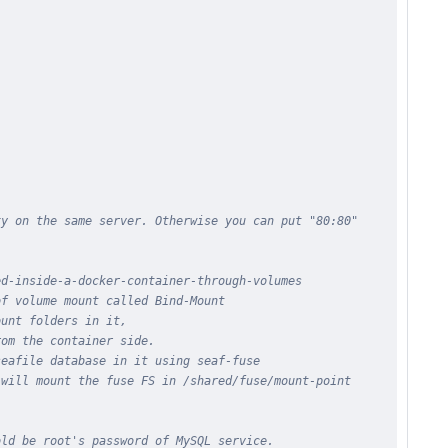
xy on the same server. Otherwise you can put "80:80"
ed-inside-a-docker-container-through-volumes
of volume mount called Bind-Mount
ount folders in it,
rom the container side.
seafile database in it using seaf-fuse
 will mount the fuse FS in /shared/fuse/mount-point
old be root's password of MySQL service.