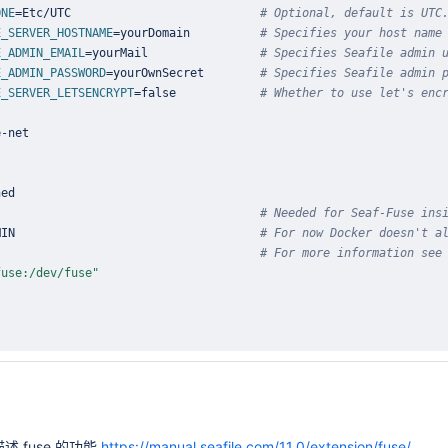
ONE
=
Etc/UTC                           
# Optional, default is UTC
E_SERVER_HOSTNAME
=
yourDomain          
# Specifies your host name
E_ADMIN_EMAIL
=
yourMail                
# Specifies Seafile admin 
E_ADMIN_PASSWORD
=
yourOwnSecret        
# Specifies Seafile admin 
E_SERVER_LETSENCRYPT
=
false   			
# Whether to use let's enc
                                      
# Needed for Seaf-Fuse ins
MIN                                   
# For now Docker doesn't a
                                      
# For more information see
fuse:/dev/fuse"
方描述 fuse 的功能
https://manual.seafile.com/11.0/extension/fuse/