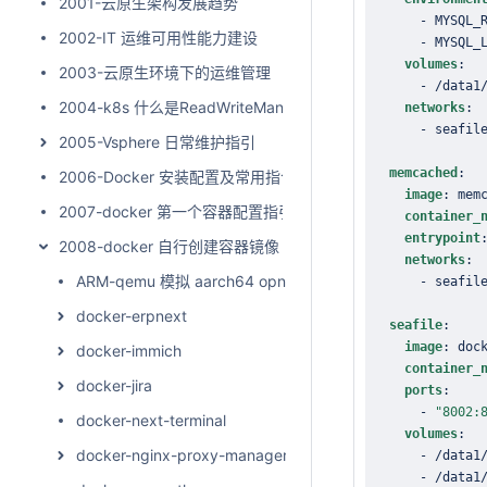
2001-云原生架构发展趋势
-
 MYSQL_
2002-IT 运维可用性能力建设
-
volumes
:
2003-云原生环境下的运维管理
-
 /data1
2004-k8s 什么是ReadWriteMany
networks
:
-
 seafil
2005-Vsphere 日常维护指引
memcached
:
2006-Docker 安装配置及常用指令
image
:
 mem
2007-docker 第一个容器配置指引
container_
entrypoint
2008-docker 自行创建容器镜像
networks
:
ARM-qemu 模拟 aarch64 opnsense24
-
 seafil
docker-erpnext
seafile
:
image
:
 doc
docker-immich
container_
docker-jira
ports
:
-
"8002:
docker-next-terminal
volumes
:
docker-nginx-proxy-manager
-
 /data1
-
 /data1