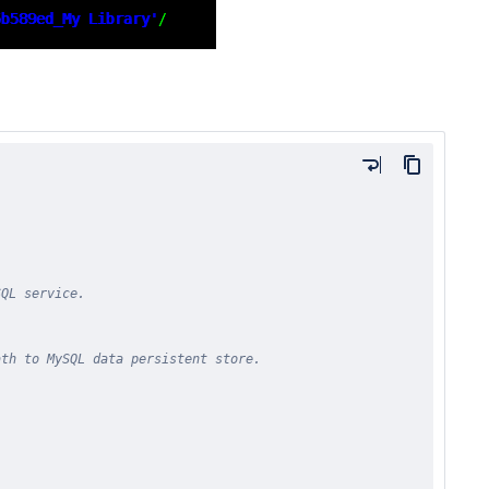
SQL service.
ath to MySQL data persistent store.