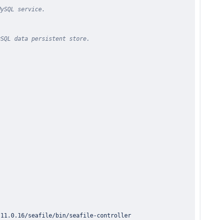
MySQL service.
ySQL data persistent store.
-
11.0.16/seafile/bin/seafile
-