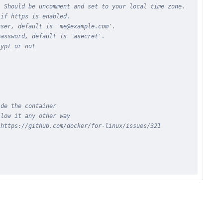
. Should be uncomment and set to your local time zone.
 if https is enabled.
user, default is 'me@example.com'.
password, default is 'asecret'.
rypt or not
ide the container
llow it any other way
 https://github.com/docker/for-linux/issues/321