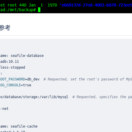
参考
ROOT_PASSWORD
=
db_dev  
# Requested, set the root's password of My
LOG_CONSOLE
=
to/database/storage:/var/lib/mysql  
# Requested, specifies the p