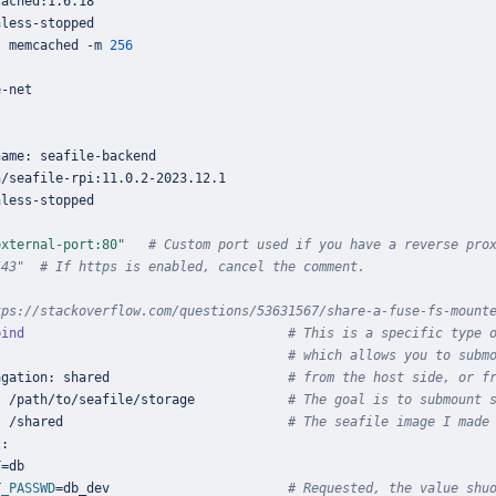
: memcached -m 
256
external-port:80"
# Custom port used if you have a reverse pro
443"  # If https is enabled, cancel the comment.
tps://stackoverflow.com/questions/53631567/share-a-fuse-fs-mount
bind
# This is a specific type 
                                      
# which allows you to subm
agation: shared                       
# from the host side, or f
: /path/to/seafile/storage            
# The goal is to submount 
: /shared                             
# The seafile image I made
T
=
T_PASSWD
=
db_dev                       
# Requested, the value shu