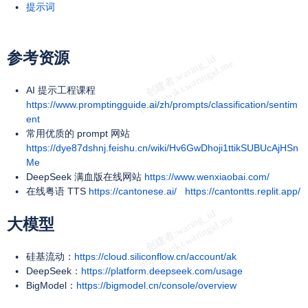
提示词
参考资源
AI 提示工程课程
https://www.promptingguide.ai/zh/prompts/classification/sentim
ent
常用优质的 prompt 网站
https://dye87dshnj.feishu.cn/wiki/Hv6GwDhoji1ttikSUBUcAjHSn
Me
DeepSeek 满血版在线网站
https://www.wenxiaobai.com/
在线粤语 TTS
https://cantonese.ai/
https://cantontts.replit.app/
大模型
硅基流动：
https://cloud.siliconflow.cn/account/ak
DeepSeek：
https://platform.deepseek.com/usage
BigModel：
https://bigmodel.cn/console/overview