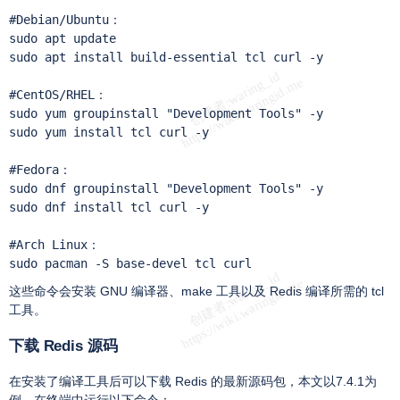
#Debian/Ubuntu：

sudo apt update

sudo apt install build-essential tcl curl -y

#CentOS/RHEL：

sudo yum groupinstall "Development Tools" -y

sudo yum install tcl curl -y

#Fedora：

sudo dnf groupinstall "Development Tools" -y

sudo dnf install tcl curl -y

#Arch Linux：

sudo pacman -S base-devel tcl curl
这些命令会安装 GNU 编译器、make 工具以及 Redis 编译所需的 tcl
工具。
下载 Redis 源码
在安装了编译工具后可以下载 Redis 的最新源码包，本文以7.4.1为