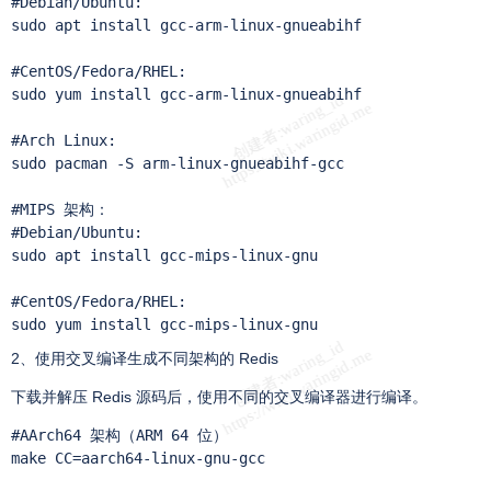
#Debian/Ubuntu:

sudo apt install gcc-arm-linux-gnueabihf

#CentOS/Fedora/RHEL:

sudo yum install gcc-arm-linux-gnueabihf

#Arch Linux:

sudo pacman -S arm-linux-gnueabihf-gcc

#MIPS 架构：

#Debian/Ubuntu:

sudo apt install gcc-mips-linux-gnu

#CentOS/Fedora/RHEL:

sudo yum install gcc-mips-linux-gnu
2、使用交叉编译生成不同架构的 Redis
下载并解压 Redis 源码后，使用不同的交叉编译器进行编译。
#AArch64 架构（ARM 64 位）

make CC=aarch64-linux-gnu-gcc
