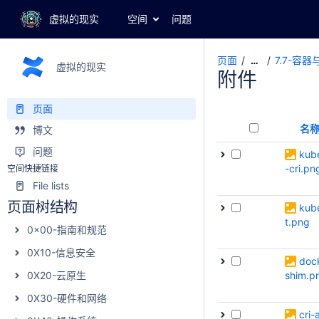
虚拟的现实
空间
问题
页面
7.7-容器与
…
虚拟的现实
附件
页面
名
博文
问题
kube
-cri.pn
空间快捷链接
File lists
页面树结构
kub
t.png
0x00-指南和规范
0X10-信息安全
doc
0X20-云原生
shim.p
0X30-硬件和网络
cri-