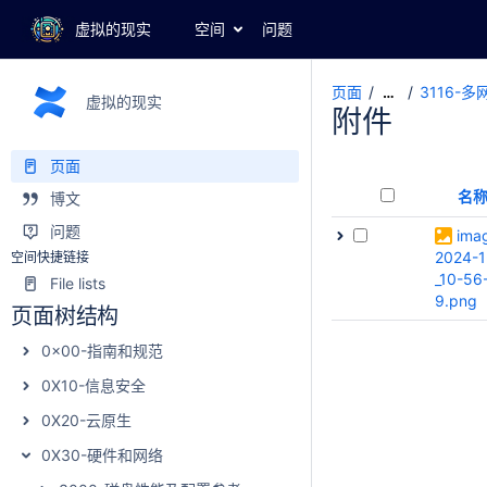
虚拟的现实
空间
问题
页面
3116
…
虚拟的现实
附件
页面
名
博文
问题
ima
2024-1
空间快捷链接
_10-56
File lists
9.png
页面树结构
0x00-指南和规范
0X10-信息安全
0X20-云原生
0X30-硬件和网络