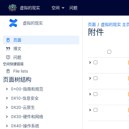
虚拟的现实
空间
问题
虚拟的现实
页面
虚拟的现实 主
附件
页面
博文
问题
空间快捷链接
File lists
页面树结构
0x00-指南和规范
0X10-信息安全
0X20-云原生
0X30-硬件和网络
0X40-操作系统