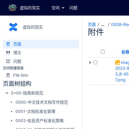
虚拟的现实
空间
问题
页面
0008-R
…
虚拟的现实
附件
页面
名
博文
问题
ima
2023-9
空间快捷链接
3_8-45
File lists
7.png
页面树结构
0x00-指南和规范
0000-中文技术文档写作规范
0001-文档标准化管理
0002-信息资产标准化策略