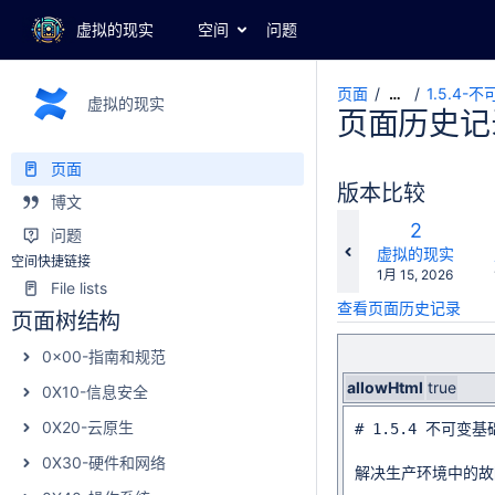
虚拟的现实
空间
问题
页面
1.5.4
…
虚拟的现实
页面历史记
页面
版本比较
博文
比
旧
2
问题
较
版
changes.mady.b
虚拟的现实
空间快捷链接
保
1月 15, 2026
本
File lists
存
查看页面历史记录
于
页面树结构
0x00-指南和规范
allowHtml
true
0X10-信息安全
0X20-云原生
# 1.5.4 不可变基
0X30-硬件和网络
解决生产环境中的故