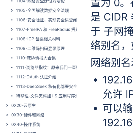
置为 0。在
1104-网络安全建设方法论
1105-全面解读数据安全法规
是 CID
1106-安全验证，实现安全运营闭环实践
于 子网掩
1107-FreeIPA 和 FreeRadius 搭建双因子认证
1108-ICP 备案相关材料
络别名，
1109-二维码扫码登录原理
1110-威胁情报大合集
网络别名
1111-浏览器指纹：原来我们一直被互联网巨头监视，隐私在网
192.16
1112-OAuth 认证介绍
1113-DeepSeek 私有化部署安全加固建议
允许 I
待整理-文件夹添加 IIS 应用程序池用户权限
可以输入
0X20-云原生
0X30-硬件和网络
192.16
0X40-操作系统