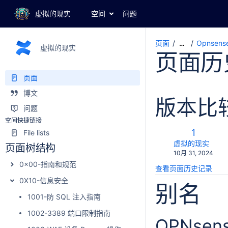
虚拟的现实
空间
问题
页面
Opnsen
…
虚拟的现实
页面历
页面
博文
版本比
问题
空间快捷链接
旧
1
File lists
版
changes.mady.b
虚拟的现实
页面树结构
保
10月 31, 2024
本
存
0x00-指南和规范
查看页面历史记录
于
0X10-信息安全
别名
1001-防 SQL 注入指南
1002-3389 端口限制指南
OPNse