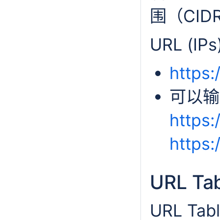
围（CID
URL (I
https:
可以输
https:
https:
URL Tab
URL Ta