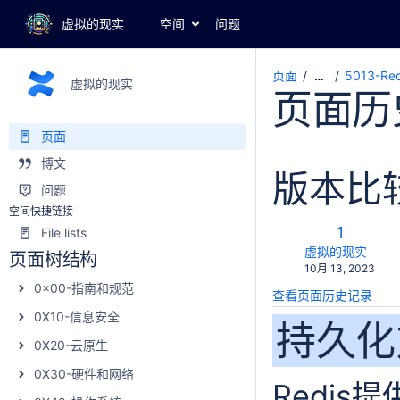
虚拟的现实
空间
问题
页面
5013-Re
…
虚拟的现实
页面历
页面
博文
版本比
问题
空间快捷链接
旧
1
File lists
版
changes.mady.b
虚拟的现实
页面树结构
保
10月 13, 2023
本
存
0x00-指南和规范
查看页面历史记录
于
0X10-信息安全
持久化
0X20-云原生
0X30-硬件和网络
Redi