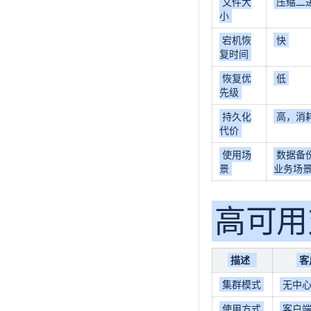
文件大
压缩二
小
宕机恢
快
复时间
恢复优
低
先级
持久化
高，消
代价
使用场
数据备
景
业务场
高可用
描述
客
集群模式
无中
使用方式
客户