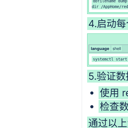
dbfilename dump.
dir /AppHome/re
4.启动每
language
shell
systemctl start
5.验证
使用 re
检查
通过以上