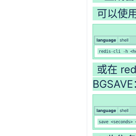
可以使用 r
language
shell
redis-cli -h <h
或在 re
BGSAV
language
shell
save <seconds> 