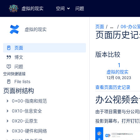
虚拟的现实
空间
问题
页面
06-办公
…
虚拟的现实
页面历史记
页面
版本比较
博文
旧
1
问题
版
changes.mady.b
虚拟的现实
空间快捷链接
保
12月 09, 2023
本
File lists
存
查看页面历史记录
于
页面树结构
办公视频会
0x00-指南和规范
0X10-信息安全
由于项目需要与分公司
0X20-云原生
投影到幕布，打开钉钉
0X30-硬件和网络