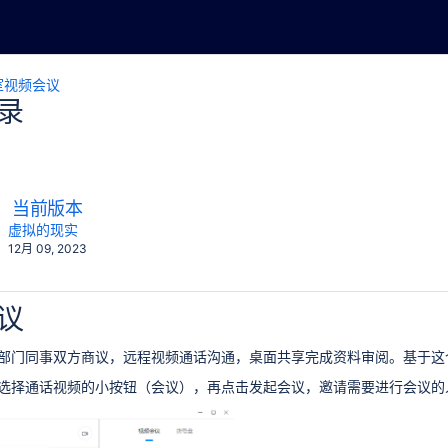
室视频会议
录
比
新
当前版本
较
版
y.user
changes.mady.by.user
虚拟的现实
保
12月 09, 2023
本
存
于
议
部门同事双方商议，远程视频通话沟通，桌面共享完成资料审阅。基于这
选择通话视频的小按钮（会议），再点击发起会议，邀请需要进行会议的